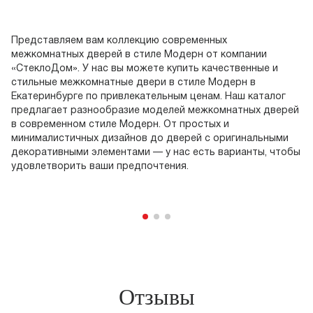
Представляем вам коллекцию современных
Мы
межкомнатных дверей в стиле Модерн от компании
дв
«СтеклоДом». У нас вы можете купить качественные и
ма
стильные межкомнатные двери в стиле Модерн в
Пр
Екатеринбурге по привлекательным ценам. Наш каталог
до
предлагает разнообразие моделей межкомнатных дверей
по
в современном стиле Модерн. От простых и
до
минималистичных дизайнов до дверей с оригинальными
го
декоративными элементами — у нас есть варианты, чтобы
пр
удовлетворить ваши предпочтения.
ма
Мы
пр
Отзывы