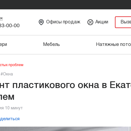
ок
Офисы продаж
Акции
Выз
83-00-00
ери
Мебель
Натяжные пото
астых проблем
#Окна
нт пластикового окна в Екат
лем
ия 10 минут
делиться