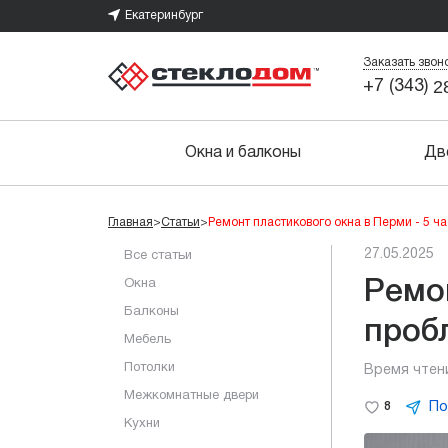
Екатеринбург
Заказать звон
2
+7 (343)
Окна и балконы
Дв
Главная
>
Статьи
>
Ремонт пластикового окна в Перми - 5 ч
27.05.2025
Все статьи
Окна
Ремо
Балконы
проб
Мебель
Потолки
Время чтен
Межкомнатные двери
По
8
Кухни