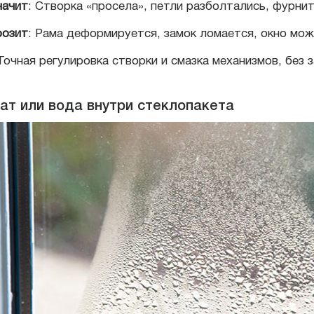
начит
: Створка «просела», петли разболтались, фурни
розит
: Рама деформируется, замок ломается, окно мож
 Точная регулировка створки и смазка механизмов, без 
ат или вода внутри стеклопакета