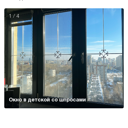
1
/
4
Окно в детской со шпросами