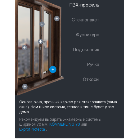
ПВХ-профиль
Стеклопакет
Фурнитура
Подоконник
Ручка
Откосы
Основа окна, прочный каркас для стеклопакета (рама
окна).
Чем шире система, теплее и тише будет у вас
дома.
Рекомендуем выбирать 5-камерные системы
шириной 70 мм:
KÖMMERLING 70
или
Exprof Profecta
.