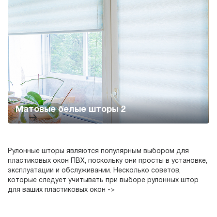
Матовые белые шторы 2
Рулонные шторы являются популярным выбором для
Об
пластиковых окон ПВХ, поскольку они просты в установке,
шт
эксплуатации и обслуживании. Несколько советов,
ра
которые следует учитывать при выборе рулонных штор
сп
для ваших пластиковых окон ->
пр
ра
тк