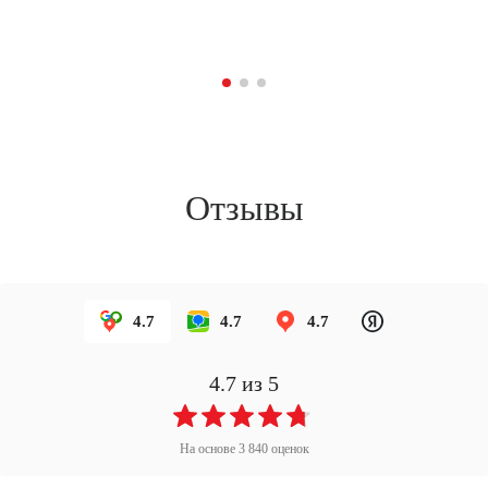
по
Отзывы
4.7
4.7
4.7
4.7
из 5
На основе
3 840
оценок