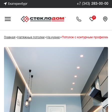
+7 (343)
283-00-00
Екатеринбург
0
Главная
>
Натяжные потолки
>
На кухню
>
Потолок с контурным профилем н