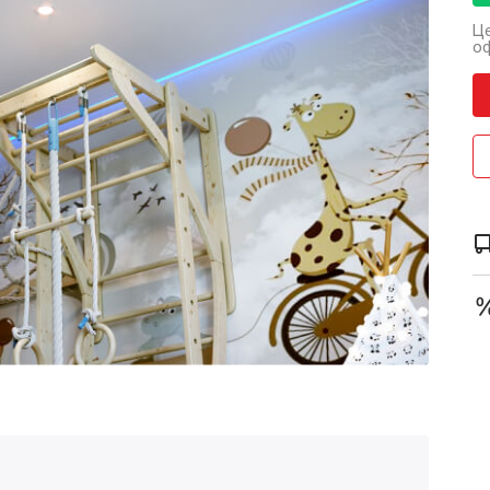
Це
оф