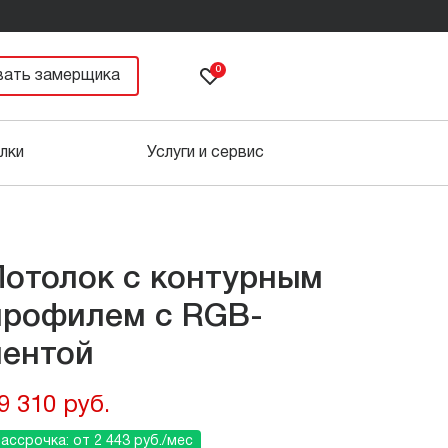
0
вать замерщика
лки
Услуги и сервис
Потолок с контурным
профилем с RGB-
лентой
9 310 руб.
ассрочка: от 2 443 руб./мес