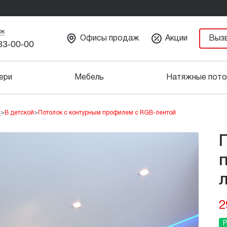
ок
Офисы продаж
Акции
Выз
83-00-00
ери
Мебель
Натяжные пото
и
>
В детской
>
Потолок с контурным профилем с RGB-лентой
2
Р