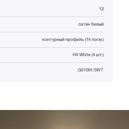
12
сатин белый
контурный профиль (14 пог.м.)
H4 White (4 шт.)
G51091/3WT