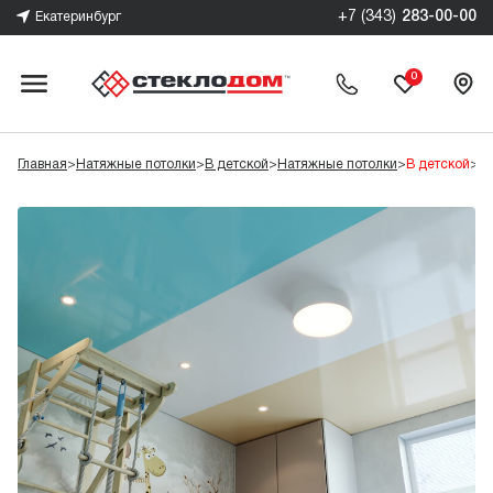
+7 (343)
283-00-00
Екатеринбург
0
Главная
>
Натяжные потолки
>
В детской
>
Натяжные потолки
>
В детской
>
Цв