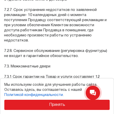
7.2.7. Срок устранения недостатков по заявленной
рекламации- 10 календарных дней с момента
поступления Продавцу соответствующей рекламации и
при условии обеспечения Клиентом возможности
доступа работникам Продавца в помещение, где
необходимо произвести работы по устранению
недостатков.
7.2.8. Сервисное обслуживание (регулировка фурнитуры)
не входит в гарантийное обязательство.
7.3. Межкомнатные двери
7.3.1 Срок гарантии на Товар и услуги составляет 12
(двенадцать) месяцев с даты подписания Акта сдачи-
Мы используем cookie для улучшения работы сайта.
приемки работ или с момента, когда такой Акт должен
Оставаясь здесь, вы соглашаетесь с нашей
был быть подписан, но не был подписан по вине Клиента.
Политикой конфиденциальности.
7.3.2. Гарантийный срок на фурнитуру составляет 12
Принять
(двенадцать) месяцев с момента подписания Акта сдачи-
приемки работ.