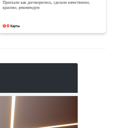
Приехали как договорились, сделали качественно,
Всë 
красиво, рекомендую