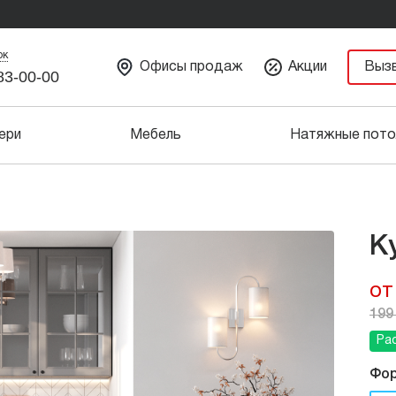
ок
Офисы продаж
Акции
Выз
83-00-00
ери
Мебель
Натяжные пото
К
от
199
Рас
Фор