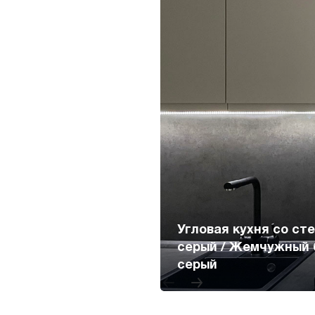
Угловая кухня со с
серый / Жемчужный б
Белая
серый