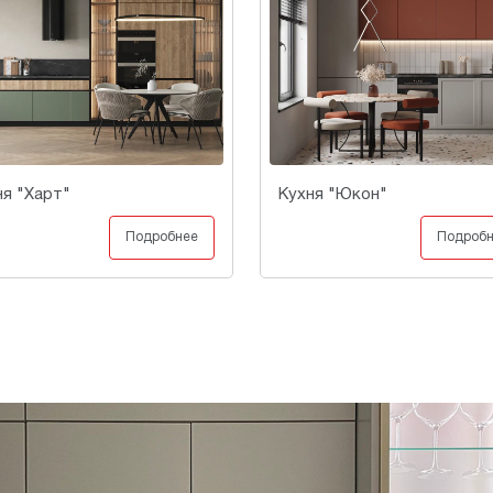
ня "Харт"
Кухня "Юкон"
Подробнее
Подроб