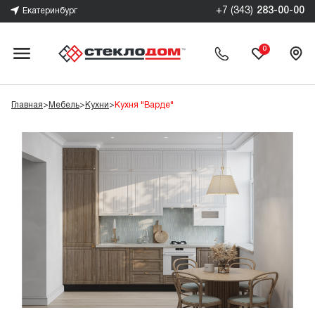
+7 (343)
283-00-00
Екатеринбург
0
Главная
>
Мебель
>
Кухни
>
Кухня "Варде"