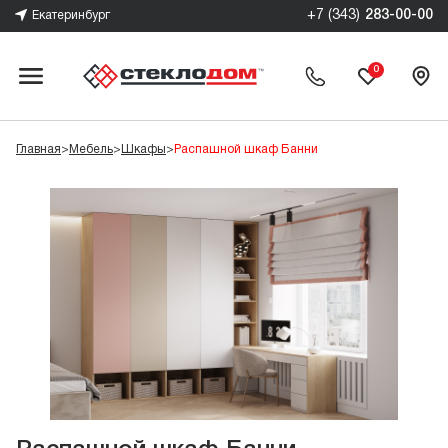
+7 (343)
283-00-00
Екатеринбург
0
Главная
>
Мебель
>
Шкафы
>
Распашной шкаф Банни