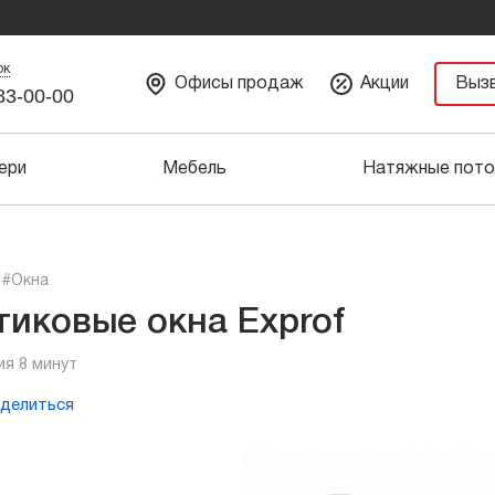
ок
Офисы продаж
Акции
Выз
83-00-00
ери
Мебель
Натяжные пото
#Окна
тиковые окна Exprof
ия 8 минут
делиться