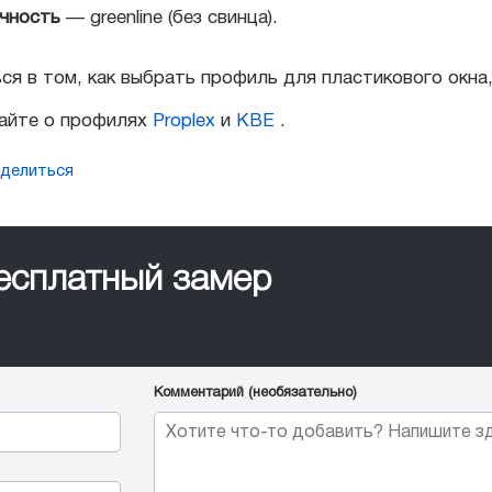
чность
— greenline (без свинца).
ся в том, как выбрать профиль для пластикового окн
айте о профилях
Proplex
и
KBE
.
делиться
бесплатный замер
Комментарий (необязательно)