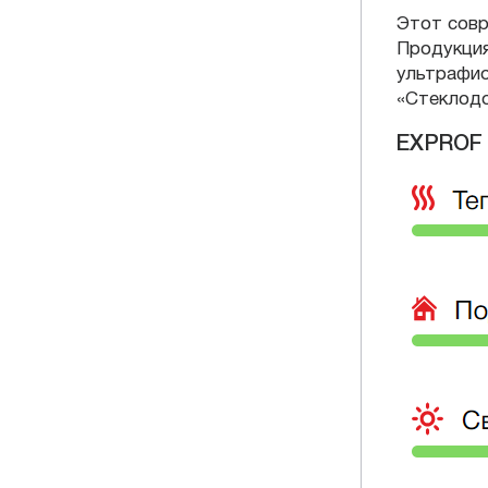
Этот совр
Продукция
ультрафио
«Стеклодо
EXPROF