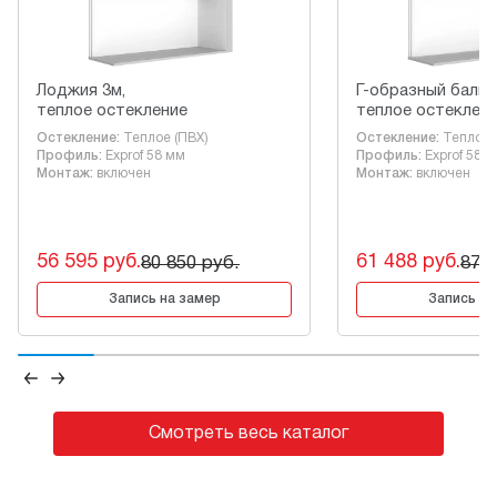
Лоджия 3м,
Г-образный балкон
теплое остекление
теплое остеклен
Остекление:
Теплое (ПВХ)
Остекление:
Теплое 
Профиль:
Exprof 58 мм
Профиль:
Exprof 58 
Монтаж:
включен
Монтаж:
включен
56 595 руб.
61 488 руб.
80 850 руб.
87 8
Запись на замер
Запись на
Смотреть весь каталог