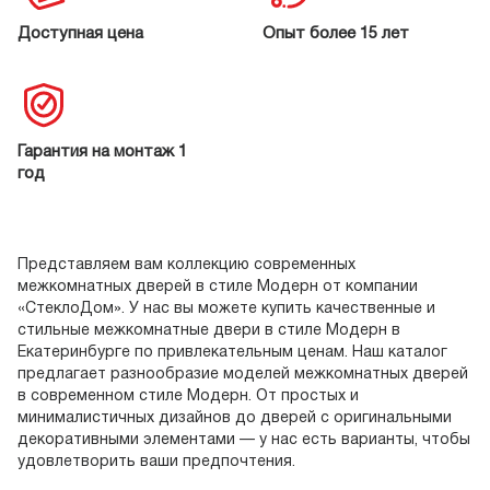
Доступная цена
Опыт более 15 лет
Гарантия на монтаж 1
год
Представляем вам коллекцию современных
Мы
межкомнатных дверей в стиле Модерн от компании
дв
«СтеклоДом». У нас вы можете купить качественные и
ма
стильные межкомнатные двери в стиле Модерн в
Пр
Екатеринбурге по привлекательным ценам. Наш каталог
до
предлагает разнообразие моделей межкомнатных дверей
по
в современном стиле Модерн. От простых и
до
минималистичных дизайнов до дверей с оригинальными
го
декоративными элементами — у нас есть варианты, чтобы
пр
удовлетворить ваши предпочтения.
ма
Мы