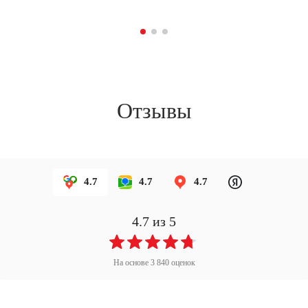
пр
Отзывы
4.7
4.7
4.7
4.7
из 5
На основе
3 840
оценок