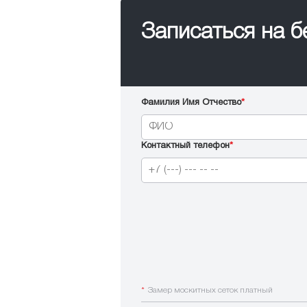
Записаться на 
Фамилия Имя Отчество
*
Контактный телефон
*
*
Замер москитных сеток платный