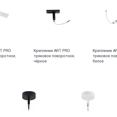
RT PRO
Крепление ART PRO
Крепление AR
оротное,
трековое поворотное,
трековое по
чёрное
белое