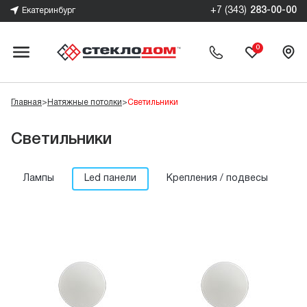
+7 (343)
283-00-00
Екатеринбург
0
Главная
>
Натяжные потолки
>
Светильники
Светильники
Лампы
Led панели
Крепления / подвесы
С