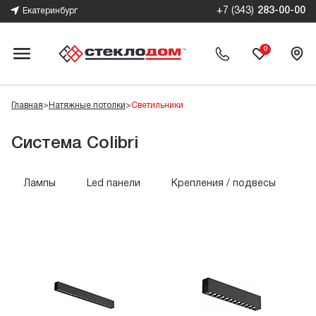
+7 (343)
283-00-00
Екатеринбург
0
Главная
>
Натяжные потолки
>
Светильники
Система Colibri
Лампы
Led панели
Крепления / подвесы
С