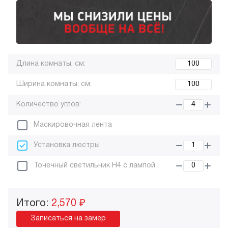
Длина комнаты, см:
Ширина комнаты, см:
Количество углов:
Маскировочная лента
Установка люстры
Точечный светильник H4 с лампой
Итого:
2,570 ₽
Записаться на замер